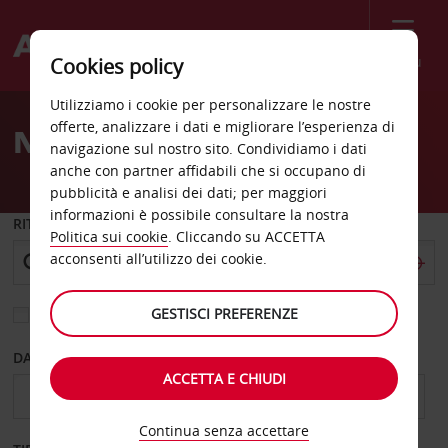
Menù
Cookies policy
Welcome
Utilizziamo i cookie per personalizzare le nostre
to
offerte, analizzare i dati e migliorare l’esperienza di
Noleggio auto Platanias
Avis
navigazione sul nostro sito. Condividiamo i dati
anche con partner affidabili che si occupano di
pubblicità e analisi dei dati; per maggiori
informazioni è possibile consultare la nostra
RITIRO DA
Politica sui cookie
. Cliccando su ACCETTA
acconsenti all’utilizzo dei cookie.
GESTISCI PREFERENZE
Scegli una località di riconsegna diversa
DAL GIORNO
AL GIORNO
ACCETTA E CHIUDI
Continua senza accettare