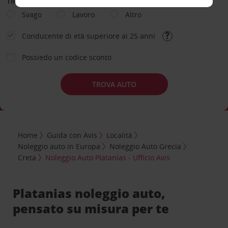
TIPOLOGIA DI NOLEGGIO
Svago
Lavoro
Altro
Conducente di età superiore ai 25 anni
Possiedo un codice sconto
TROVA AUTO
Home
Guida con Avis
Località
Noleggio auto in Europa
Noleggio Auto Grecia
Creta
Noleggio Auto Platanias - Ufficio Avis
Platanias noleggio auto,
pensato su misura per te