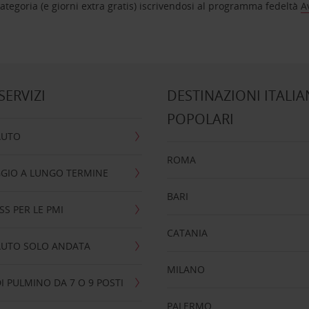
tegoria (e giorni extra gratis) iscrivendosi al programma fedeltà
A
 SERVIZI
DESTINAZIONI ITALIA
POPOLARI
AUTO
ROMA
GIO A LUNGO TERMINE
BARI
SS PER LE PMI
CATANIA
AUTO SOLO ANDATA
MILANO
I PULMINO DA 7 O 9 POSTI
PALERMO