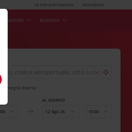
Le mie prenotazioni
Assistenza
STINAZIONI
BUSINESS
 riconsegna diversa
AL GIORNO