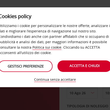
Cookies policy
OFFERTE
SELF SERVICE
PRODOTTI
DE
Utilizziamo i cookie per personalizzare le nostre offerte, analizzare i
dati e migliorare l’esperienza di navigazione sul nostro sito.
Condividiamo i dati anche con partner affidabili che si occupano di
a
pubblicità e analisi dei dati; per maggiori informazioni è possibile
consultare la nostra
Politica sui cookie
. Cliccando su ACCETTA
RITIRO DA
acconsenti all’utilizzo dei cookie.
ACCETTA E CHIUDI
GESTISCI PREFERENZE
Scegli una località di
Continua senza accettare
DAL GIORNO
TIPOLOGIA DI NOLEGGIO