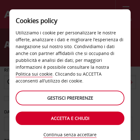
Menù
Cookies policy
Welcome
Utilizziamo i cookie per personalizzare le nostre
to
offerte, analizzare i dati e migliorare l’esperienza di
Autonoleggio Ierapetra
Avis
navigazione sul nostro sito. Condividiamo i dati
anche con partner affidabili che si occupano di
pubblicità e analisi dei dati; per maggiori
informazioni è possibile consultare la nostra
RITIRO DA
Politica sui cookie
. Cliccando su ACCETTA
acconsenti all’utilizzo dei cookie.
GESTISCI PREFERENZE
Scegli una località di riconsegna diversa
DAL GIORNO
AL GIORNO
ACCETTA E CHIUDI
Continua senza accettare