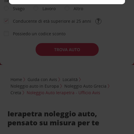
TIPOLOGIA DI NOLEGGIO
Svago
Lavoro
Altro
Conducente di età superiore ai 25 anni
Possiedo un codice sconto
TROVA AUTO
Home
Guida con Avis
Località
Noleggio auto in Europa
Noleggio Auto Grecia
Creta
Noleggio Auto Ierapetra - Ufficio Avis
Ierapetra noleggio auto,
pensato su misura per te