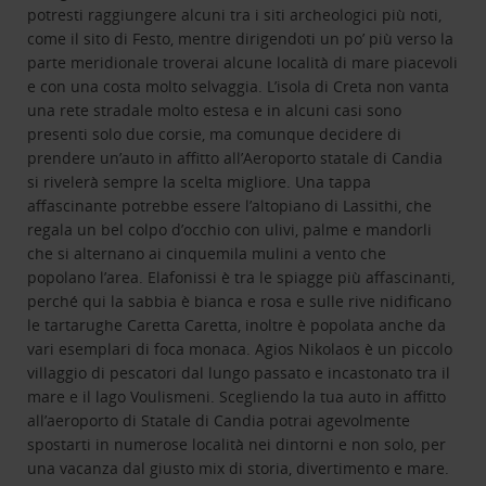
potresti raggiungere alcuni tra i siti archeologici più noti,
come il sito di Festo, mentre dirigendoti un po’ più verso la
parte meridionale troverai alcune località di mare piacevoli
e con una costa molto selvaggia. L’isola di Creta non vanta
una rete stradale molto estesa e in alcuni casi sono
presenti solo due corsie, ma comunque decidere di
prendere un’auto in affitto all’Aeroporto statale di Candia
si rivelerà sempre la scelta migliore. Una tappa
affascinante potrebbe essere l’altopiano di Lassithi, che
regala un bel colpo d’occhio con ulivi, palme e mandorli
che si alternano ai cinquemila mulini a vento che
popolano l’area. Elafonissi è tra le spiagge più affascinanti,
perché qui la sabbia è bianca e rosa e sulle rive nidificano
le tartarughe Caretta Caretta, inoltre è popolata anche da
vari esemplari di foca monaca. Agios Nikolaos è un piccolo
villaggio di pescatori dal lungo passato e incastonato tra il
mare e il lago Voulismeni. Scegliendo la tua auto in affitto
all’aeroporto di Statale di Candia potrai agevolmente
spostarti in numerose località nei dintorni e non solo, per
una vacanza dal giusto mix di storia, divertimento e mare.