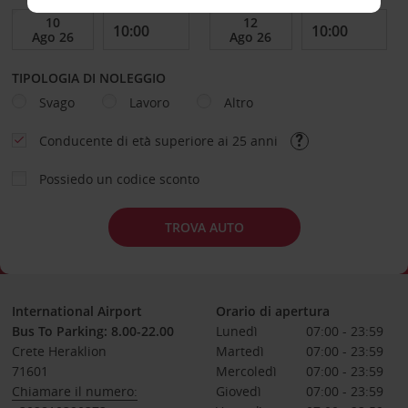
TIPOLOGIA DI NOLEGGIO
Svago
Lavoro
Altro
Conducente di età superiore ai 25 anni
Possiedo un codice sconto
TROVA AUTO
International Airport
Orario di apertura
Bus To Parking: 8.00-22.00
Lunedì
07:00 - 23:59
Crete Heraklion
Martedì
07:00 - 23:59
71601
Mercoledì
07:00 - 23:59
Chiamare il numero:
Giovedì
07:00 - 23:59