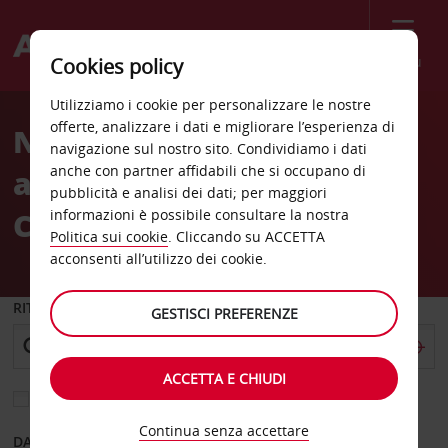
Menù
Cookies policy
Welcome
Utilizziamo i cookie per personalizzare le nostre
to
offerte, analizzare i dati e migliorare l’esperienza di
Noleggio auto
Avis
navigazione sul nostro sito. Condividiamo i dati
anche con partner affidabili che si occupano di
all’Aeroporto Statale di
pubblicità e analisi dei dati; per maggiori
Candia (HER)
informazioni è possibile consultare la nostra
Politica sui cookie
. Cliccando su ACCETTA
acconsenti all’utilizzo dei cookie.
RITIRO DA
GESTISCI PREFERENZE
ACCETTA E CHIUDI
Scegli una località di riconsegna diversa
Continua senza accettare
DAL GIORNO
AL GIORNO