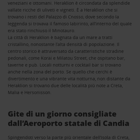
veneziani e ottomani. Heraklion è circondata da splendide
vallate ricche di uliveti e vigneti. È a Heraklion che si
trovano i resti del Palazzo di Cnosso, dove secondo la
leggenda si trovava il famoso labirinto, all’interno del quale
era stato rinchiuso il Minotauro.
La città di Heraklion è bagnata da un mare a tratti
cristallino, nonostante l’alta densità di popolazione. Il
centro storico è attraversato da caratteristiche stradine
pedonali, come Korai e Milatou Street, che ospitano bar,
taverne e pub. Locali notturni e cocktail bar si trovano
anche nella zona del porto. Se quello che cerchi è
divertimento e una vibrante vita notturna, non distante da
Heraklion si trovano due delle località più note a Creta,
Malia e Hersonisson.
Gite di un giorno consigliate
dall’Aeroporto statale di Candia
Spingendoti verso la parte più orientale dell’isola di Creta,