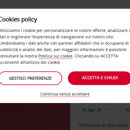
Cookies policy
OFFERTE
SELF SERVICE
PRODOTTI
DE
Utilizziamo i cookie per personalizzare le nostre offerte, analizzare i
dati e migliorare l’esperienza di navigazione sul nostro sito.
Condividiamo i dati anche con partner affidabili che si occupano di
pubblicità e analisi dei dati; per maggiori informazioni è possibile
consultare la nostra
Politica sui cookie
. Cliccando su ACCETTA
RITIRO DA
acconsenti all’utilizzo dei cookie.
ACCETTA E CHIUDI
GESTISCI PREFERENZE
Isola
Scegli una località di
Continua senza accettare
DAL GIORNO
TIPOLOGIA DI NOLEGGIO