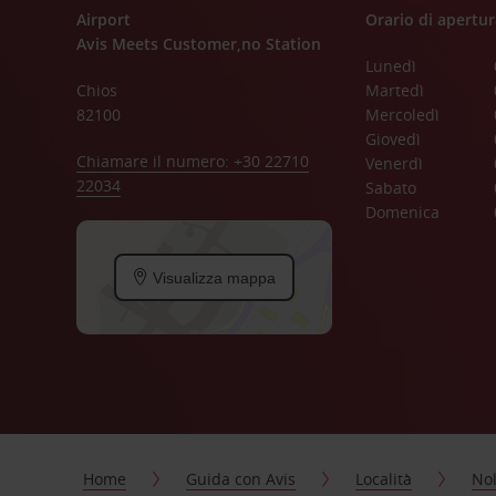
Airport
Orario di apertur
Avis Meets Customer,no Station
Lunedì
Chios
Martedì
82100
Mercoledì
Giovedì
Chiamare il numero: +30 22710
Venerdì
22034
Sabato
Domenica
Visualizza mappa
Home
Guida con Avis
Località
Nol