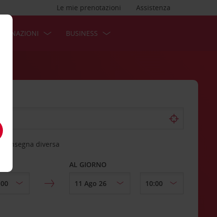
Le mie prenotazioni
Assistenza
STINAZIONI
BUSINESS
 riconsegna diversa
AL GIORNO