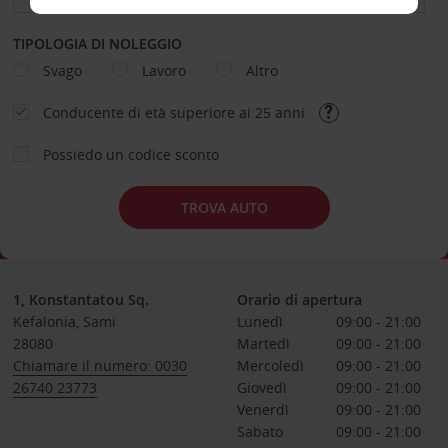
TIPOLOGIA DI NOLEGGIO
Svago
Lavoro
Altro
Conducente di età superiore ai 25 anni
Possiedo un codice sconto
TROVA AUTO
1, Konstantatou Sq.
Orario di apertura
Kefalonia, Sami
Lunedì
09:00 - 21:00
28080
Martedì
09:00 - 21:00
Chiamare il numero: 0030
Mercoledì
09:00 - 21:00
26740 23773
Giovedì
09:00 - 21:00
Venerdì
09:00 - 21:00
Sabato
09:00 - 21:00