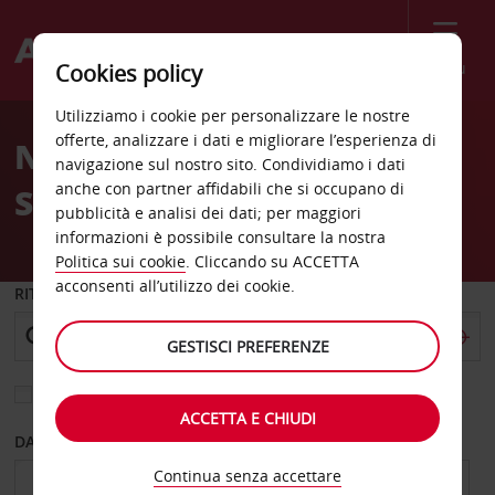
Menù
Cookies policy
Welcome
Utilizziamo i cookie per personalizzare le nostre
to
offerte, analizzare i dati e migliorare l’esperienza di
Noleggio auto Cefalonia
Avis
navigazione sul nostro sito. Condividiamo i dati
anche con partner affidabili che si occupano di
Sami
pubblicità e analisi dei dati; per maggiori
informazioni è possibile consultare la nostra
Politica sui cookie
. Cliccando su ACCETTA
acconsenti all’utilizzo dei cookie.
RITIRO DA
GESTISCI PREFERENZE
Scegli una località di riconsegna diversa
ACCETTA E CHIUDI
DAL GIORNO
AL GIORNO
Continua senza accettare