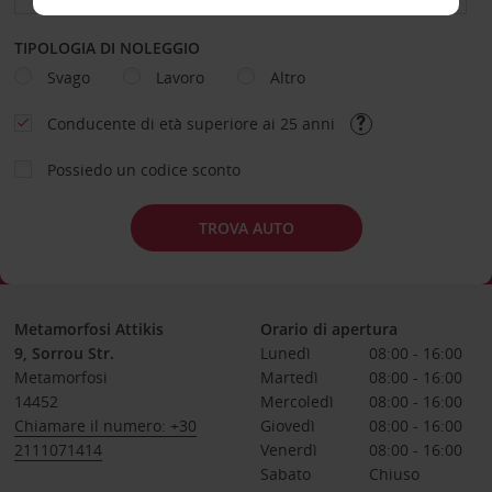
TIPOLOGIA DI NOLEGGIO
Svago
Lavoro
Altro
Conducente di età superiore ai 25 anni
Possiedo un codice sconto
TROVA AUTO
Metamorfosi Attikis
Orario di apertura
9, Sorrou Str.
Lunedì
08:00 - 16:00
Metamorfosi
Martedì
08:00 - 16:00
14452
Mercoledì
08:00 - 16:00
Chiamare il numero: +30
Giovedì
08:00 - 16:00
2111071414
Venerdì
08:00 - 16:00
Sabato
Chiuso