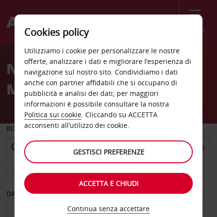
Menù
Cookies policy
Welcome
Utilizziamo i cookie per personalizzare le nostre
to
offerte, analizzare i dati e migliorare l’esperienza di
Noleggio auto ad Atene
Avis
navigazione sul nostro sito. Condividiamo i dati
anche con partner affidabili che si occupano di
Metamorfosi
pubblicità e analisi dei dati; per maggiori
informazioni è possibile consultare la nostra
Politica sui cookie
. Cliccando su ACCETTA
acconsenti all’utilizzo dei cookie.
RITIRO DA
GESTISCI PREFERENZE
Scegli una località di riconsegna diversa
ACCETTA E CHIUDI
DAL GIORNO
AL GIORNO
Continua senza accettare