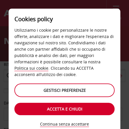
Menù
Cookies policy
Welcome
Utilizziamo i cookie per personalizzare le nostre
to
offerte, analizzare i dati e migliorare l’esperienza di
Noleggio auto Wurzen
Avis
navigazione sul nostro sito. Condividiamo i dati
anche con partner affidabili che si occupano di
pubblicità e analisi dei dati; per maggiori
informazioni è possibile consultare la nostra
RITIRO DA
Politica sui cookie
. Cliccando su ACCETTA
acconsenti all’utilizzo dei cookie.
GESTISCI PREFERENZE
Scegli una località di riconsegna diversa
DAL GIORNO
AL GIORNO
ACCETTA E CHIUDI
Continua senza accettare