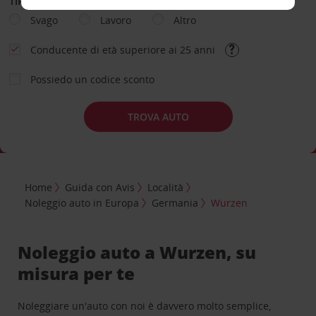
TIPOLOGIA DI NOLEGGIO
Svago
Lavoro
Altro
Conducente di età superiore ai 25 anni
Possiedo un codice sconto
TROVA AUTO
Home
Guida con Avis
Località
Noleggio auto in Europa
Germania
Wurzen
Noleggio auto a Wurzen, su
misura per te
Noleggiare un'auto con noi è davvero molto semplice,