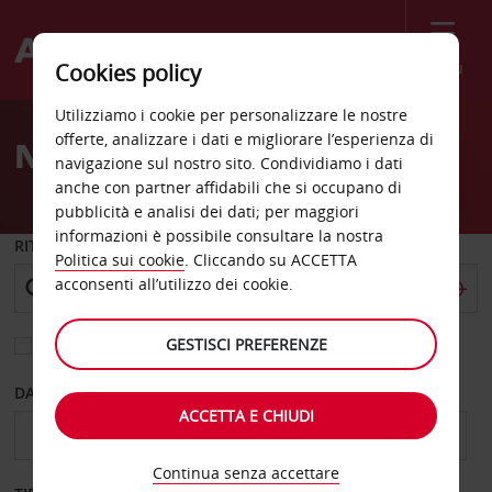
Menù
Cookies policy
Welcome
Utilizziamo i cookie per personalizzare le nostre
to
offerte, analizzare i dati e migliorare l’esperienza di
Noleggio auto Worms
Avis
navigazione sul nostro sito. Condividiamo i dati
anche con partner affidabili che si occupano di
pubblicità e analisi dei dati; per maggiori
informazioni è possibile consultare la nostra
RITIRO DA
Politica sui cookie
. Cliccando su ACCETTA
acconsenti all’utilizzo dei cookie.
GESTISCI PREFERENZE
Scegli una località di riconsegna diversa
DAL GIORNO
AL GIORNO
ACCETTA E CHIUDI
Continua senza accettare