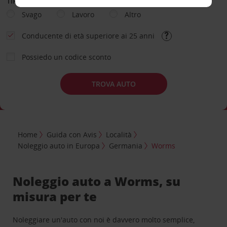
TIPOLOGIA DI NOLEGGIO
Svago
Lavoro
Altro
Conducente di età superiore ai 25 anni
Possiedo un codice sconto
TROVA AUTO
Home
Guida con Avis
Località
Noleggio auto in Europa
Germania
Worms
Noleggio auto a Worms, su
misura per te
Noleggiare un'auto con noi è davvero molto semplice,