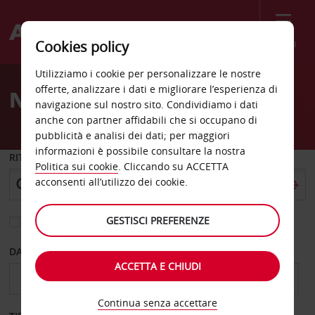
Menù
Cookies policy
Welcome
Utilizziamo i cookie per personalizzare le nostre
to
offerte, analizzare i dati e migliorare l’esperienza di
Noleggio auto Warendorf
Avis
navigazione sul nostro sito. Condividiamo i dati
anche con partner affidabili che si occupano di
pubblicità e analisi dei dati; per maggiori
informazioni è possibile consultare la nostra
RITIRO DA
Politica sui cookie
. Cliccando su ACCETTA
acconsenti all’utilizzo dei cookie.
GESTISCI PREFERENZE
Scegli una località di riconsegna diversa
DAL GIORNO
AL GIORNO
ACCETTA E CHIUDI
Continua senza accettare