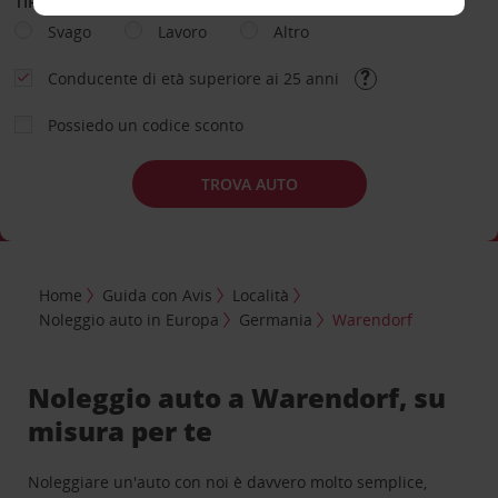
TIPOLOGIA DI NOLEGGIO
Svago
Lavoro
Altro
Conducente di età superiore ai 25 anni
Possiedo un codice sconto
TROVA AUTO
Home
Guida con Avis
Località
Noleggio auto in Europa
Germania
Warendorf
Noleggio auto a Warendorf, su
misura per te
Noleggiare un'auto con noi è davvero molto semplice,