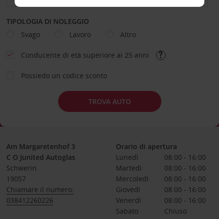
TIPOLOGIA DI NOLEGGIO
Svago
Lavoro
Altro
Conducente di età superiore ai 25 anni
Possiedo un codice sconto
TROVA AUTO
Am Margaretenhof 3
Orario di apertura
C O Junited Autoglas
Lunedì
08:00 - 16:00
Schwerin
Martedì
08:00 - 16:00
19057
Mercoledì
08:00 - 16:00
Chiamare il numero:
Giovedì
08:00 - 16:00
038412260226
Venerdì
08:00 - 16:00
Sabato
Chiuso