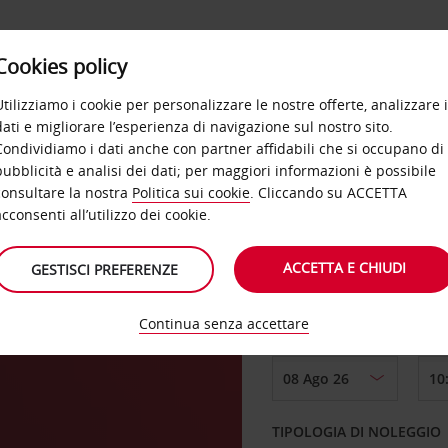
Cookies policy
OFFERTE
SELF SERVICE
PRODOTTI
DE
Utilizziamo i cookie per personalizzare le nostre offerte, analizzare i
dati e migliorare l’esperienza di navigazione sul nostro sito.
Condividiamo i dati anche con partner affidabili che si occupano di
pubblicità e analisi dei dati; per maggiori informazioni è possibile
consultare la nostra
Politica sui cookie
. Cliccando su ACCETTA
RITIRO DA
acconsenti all’utilizzo dei cookie.
ACCETTA E CHIUDI
GESTISCI PREFERENZE
(RLG)
Scegli una località di
Continua senza accettare
DAL GIORNO
TIPOLOGIA DI NOLEGGIO