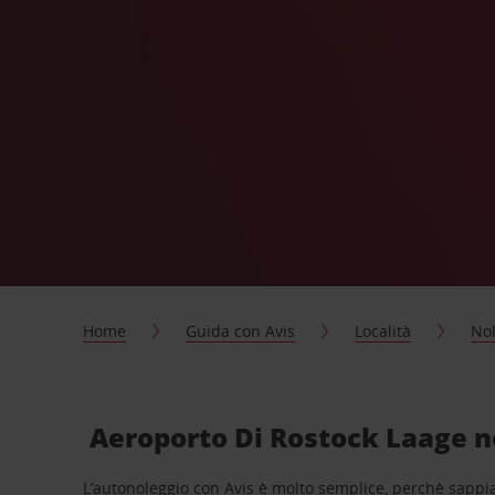
Home
Guida con Avis
Località
Nol
Aeroporto Di Rostock Laage no
L’autonoleggio con Avis è molto semplice, perchè sappiam