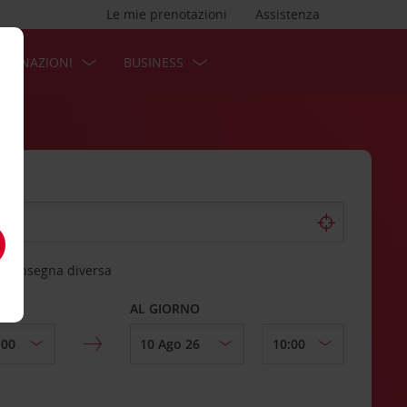
Le mie prenotazioni
Assistenza
STINAZIONI
BUSINESS
 riconsegna diversa
AL GIORNO