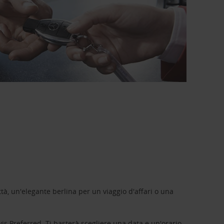
tà, un'elegante berlina per un viaggio d'affari o una
vis Preferred
. Ti basterà scegliere una data e un'orario,