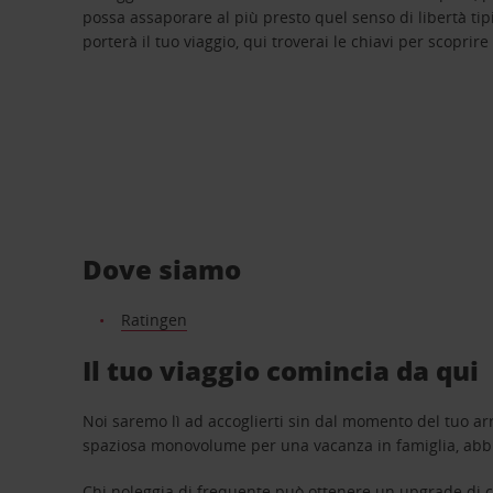
possa assaporare al più presto quel senso di libertà tip
porterà il tuo viaggio, qui troverai le chiavi per scoprire
Dove siamo
Ratingen
Il tuo viaggio comincia da qui
Noi saremo lì ad accoglierti sin dal momento del tuo arr
spaziosa monovolume per una vacanza in famiglia, abbi
Chi noleggia di frequente può ottenere un upgrade di ca