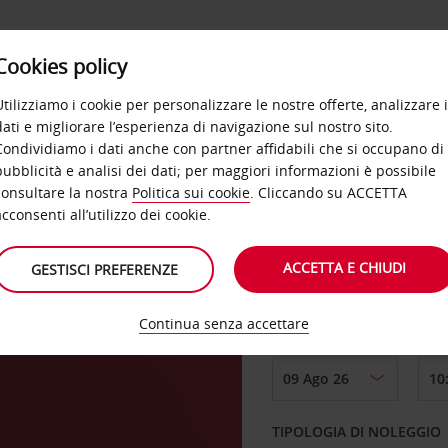
Cookies policy
OFFERTE
SELF SERVICE
PRODOTTI
DE
Utilizziamo i cookie per personalizzare le nostre offerte, analizzare i
dati e migliorare l’esperienza di navigazione sul nostro sito.
Condividiamo i dati anche con partner affidabili che si occupano di
pubblicità e analisi dei dati; per maggiori informazioni è possibile
consultare la nostra
Politica sui cookie
. Cliccando su ACCETTA
RITIRO DA
acconsenti all’utilizzo dei cookie.
ACCETTA E CHIUDI
GESTISCI PREFERENZE
Scegli una località di
Continua senza accettare
DAL GIORNO
TIPOLOGIA DI NOLEGGIO