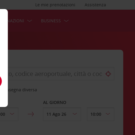
Le mie prenotazioni
Assistenza
STINAZIONI
BUSINESS
 riconsegna diversa
AL GIORNO