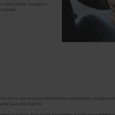
ico della strada. Ovunque ti
 il mondo.
ivo. Che tu stia cercando una deliziosa compatta per una gita in cit
amo l'auto che fa per te.
tegoria (e giorni extra gratis) iscrivendosi al programma fedeltà
A