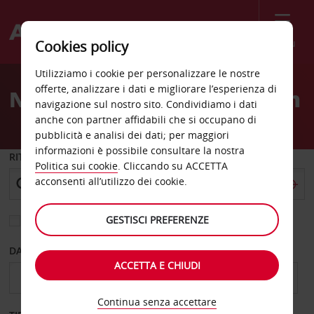
Menù
Cookies policy
Welcome
Utilizziamo i cookie per personalizzare le nostre
to
offerte, analizzare i dati e migliorare l’esperienza di
Noleggio auto Oberhausen
Avis
navigazione sul nostro sito. Condividiamo i dati
anche con partner affidabili che si occupano di
pubblicità e analisi dei dati; per maggiori
informazioni è possibile consultare la nostra
RITIRO DA
Politica sui cookie
. Cliccando su ACCETTA
acconsenti all’utilizzo dei cookie.
GESTISCI PREFERENZE
Scegli una località di riconsegna diversa
DAL GIORNO
AL GIORNO
ACCETTA E CHIUDI
Continua senza accettare