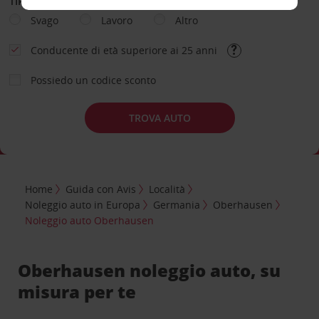
TIPOLOGIA DI NOLEGGIO
Svago
Lavoro
Altro
Conducente di età superiore ai 25 anni
Possiedo un codice sconto
TROVA AUTO
Home
Guida con Avis
Località
Noleggio auto in Europa
Germania
Oberhausen
Noleggio auto Oberhausen
Oberhausen noleggio auto, su
misura per te