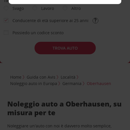
TIPOLOGIA DI NOLEGGIO
Svago
Lavoro
Altro
Conducente di età superiore ai 25 anni
Possiedo un codice sconto
TROVA AUTO
Home
Guida con Avis
Località
Noleggio auto in Europa
Germania
Oberhausen
Noleggio auto a Oberhausen, su
misura per te
Noleggiare un'auto con noi è davvero molto semplice,