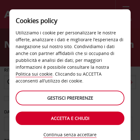
Menù
Cookies policy
Welcome
Utilizziamo i cookie per personalizzare le nostre
to
offerte, analizzare i dati e migliorare l’esperienza di
Noleggio auto Oberhausen
Avis
navigazione sul nostro sito. Condividiamo i dati
anche con partner affidabili che si occupano di
pubblicità e analisi dei dati; per maggiori
informazioni è possibile consultare la nostra
RITIRO DA
Politica sui cookie
. Cliccando su ACCETTA
acconsenti all’utilizzo dei cookie.
GESTISCI PREFERENZE
Scegli una località di riconsegna diversa
DAL GIORNO
AL GIORNO
ACCETTA E CHIUDI
Continua senza accettare