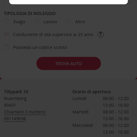
TIPOLOGIA DI NOLEGGIO
Svago
Lavoro
Altro
Conducente di età superiore ai 25 anni
Possiedo un codice sconto
TROVA AUTO
Tillypark 10
Orario di apertura
Nuernberg
Lunedì
08:00 - 12:00
90431
13:00 - 16:00
Chiamare il numero:
Martedì
08:00 - 12:00
091149696
13:00 - 16:00
Mercoledì
08:00 - 12:00
13:00 - 16:00