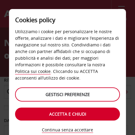
Menù
Cookies policy
Welcome
Utilizziamo i cookie per personalizzare le nostre
to
offerte, analizzare i dati e migliorare l’esperienza di
Noleggio auto Nuremberg
Avis
navigazione sul nostro sito. Condividiamo i dati
anche con partner affidabili che si occupano di
ovest
pubblicità e analisi dei dati; per maggiori
informazioni è possibile consultare la nostra
Politica sui cookie
. Cliccando su ACCETTA
acconsenti all’utilizzo dei cookie.
RITIRO DA
GESTISCI PREFERENZE
Scegli una località di riconsegna diversa
ACCETTA E CHIUDI
DAL GIORNO
AL GIORNO
Continua senza accettare