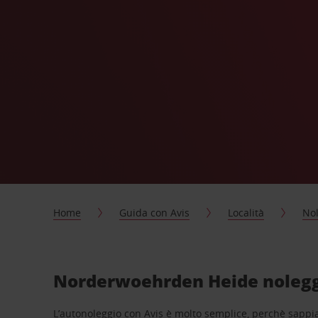
Home
Guida con Avis
Località
Nol
Norderwoehrden Heide noleggi
L’autonoleggio con Avis è molto semplice, perchè sappiam