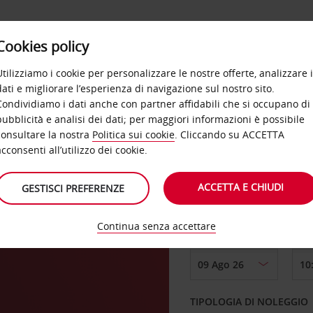
Cookies policy
OFFERTE
SELF SERVICE
PRODOTTI
DE
Utilizziamo i cookie per personalizzare le nostre offerte, analizzare i
dati e migliorare l’esperienza di navigazione sul nostro sito.
Condividiamo i dati anche con partner affidabili che si occupano di
pubblicità e analisi dei dati; per maggiori informazioni è possibile
consultare la nostra
Politica sui cookie
. Cliccando su ACCETTA
RITIRO DA
acconsenti all’utilizzo dei cookie.
en
ACCETTA E CHIUDI
GESTISCI PREFERENZE
Scegli una località di
Continua senza accettare
DAL GIORNO
TIPOLOGIA DI NOLEGGIO