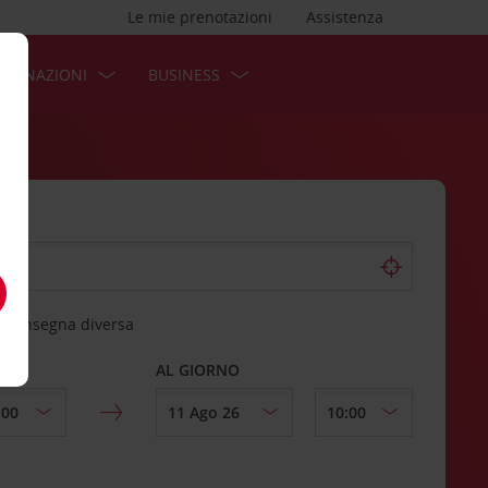
Le mie prenotazioni
Assistenza
STINAZIONI
BUSINESS
 riconsegna diversa
AL GIORNO