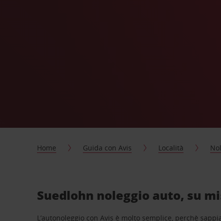
Home
Guida con Avis
Località
Nol
Suedlohn noleggio auto, su mi
L’autonoleggio con Avis è molto semplice, perchè sappiam