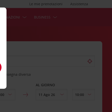
Le mie prenotazioni
Assistenza
STINAZIONI
BUSINESS
 riconsegna diversa
AL GIORNO