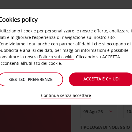
Cookies policy
OFFERTE
SELF SERVICE
PRODOTTI
DE
Utilizziamo i cookie per personalizzare le nostre offerte, analizzare i
dati e migliorare l’esperienza di navigazione sul nostro sito.
Condividiamo i dati anche con partner affidabili che si occupano di
pubblicità e analisi dei dati; per maggiori informazioni è possibile
consultare la nostra
Politica sui cookie
. Cliccando su ACCETTA
RITIRO DA
acconsenti all’utilizzo dei cookie.
ACCETTA E CHIUDI
GESTISCI PREFERENZE
Scegli una località di
Continua senza accettare
DAL GIORNO
TIPOLOGIA DI NOLEGGIO