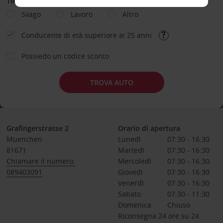
TIPOLOGIA DI NOLEGGIO
Svago
Lavoro
Altro
Conducente di età superiore ai 25 anni
Possiedo un codice sconto
TROVA AUTO
Grafingerstrasse 2
Orario di apertura
Muenchen
Lunedì
07:30 - 16:30
81671
Martedì
07:30 - 16:30
Chiamare il numero:
Mercoledì
07:30 - 16:30
089403091
Giovedì
07:30 - 16:30
Venerdì
07:30 - 16:30
Sabato
07:30 - 11:30
Domenica
Chiuso
Riconsegna 24 ore su 24