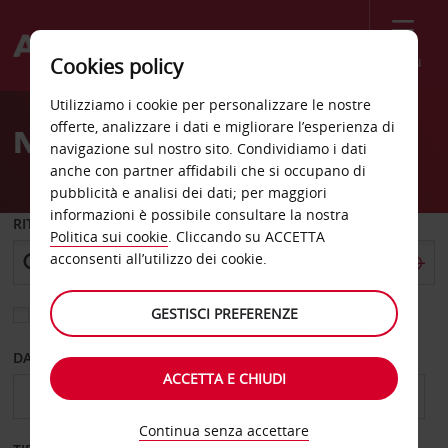
Menù
Cookies policy
Welcome
Utilizziamo i cookie per personalizzare le nostre
to
offerte, analizzare i dati e migliorare l’esperienza di
Noleggio auto Monaco est
Avis
navigazione sul nostro sito. Condividiamo i dati
anche con partner affidabili che si occupano di
pubblicità e analisi dei dati; per maggiori
informazioni è possibile consultare la nostra
RITIRO DA
Politica sui cookie
. Cliccando su ACCETTA
acconsenti all’utilizzo dei cookie.
GESTISCI PREFERENZE
Scegli una località di riconsegna diversa
DAL GIORNO
AL GIORNO
ACCETTA E CHIUDI
Continua senza accettare