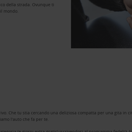
ico della strada. Ovunque ti
 il mondo.
ivo. Che tu stia cercando una deliziosa compatta per una gita in cit
amo l'auto che fa per te.
tegoria (e giorni extra gratis) iscrivendosi al programma fedeltà
A