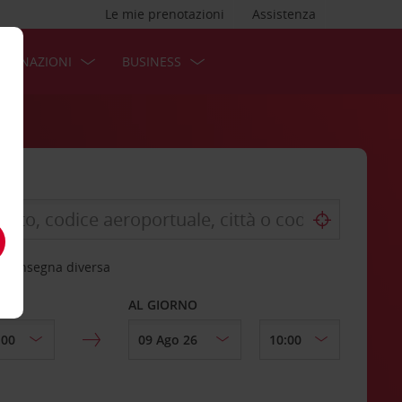
Le mie prenotazioni
Assistenza
STINAZIONI
BUSINESS
 riconsegna diversa
AL GIORNO