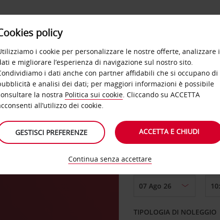
Cookies policy
OFFERTE
SELF SERVICE
PRODOTTI
DE
Utilizziamo i cookie per personalizzare le nostre offerte, analizzare i
dati e migliorare l’esperienza di navigazione sul nostro sito.
Condividiamo i dati anche con partner affidabili che si occupano di
pubblicità e analisi dei dati; per maggiori informazioni è possibile
consultare la nostra
Politica sui cookie
. Cliccando su ACCETTA
RITIRO DA
acconsenti all’utilizzo dei cookie.
ACCETTA E CHIUDI
GESTISCI PREFERENZE
Scegli una località di
Continua senza accettare
DAL GIORNO
TIPOLOGIA DI NOLEGGIO