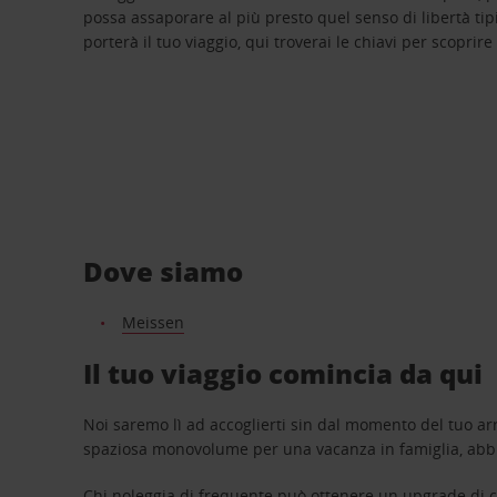
possa assaporare al più presto quel senso di libertà tip
porterà il tuo viaggio, qui troverai le chiavi per scoprire
Dove siamo
Meissen
Il tuo viaggio comincia da qui
Noi saremo lì ad accoglierti sin dal momento del tuo arr
spaziosa monovolume per una vacanza in famiglia, abbi
Chi noleggia di frequente può ottenere un upgrade di ca