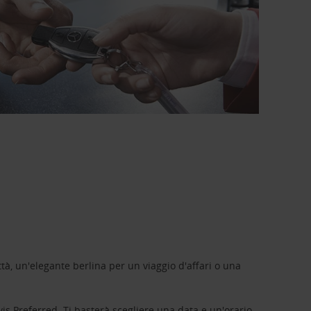
tà, un'elegante berlina per un viaggio d'affari o una
vis Preferred
. Ti basterà scegliere una data e un'orario,