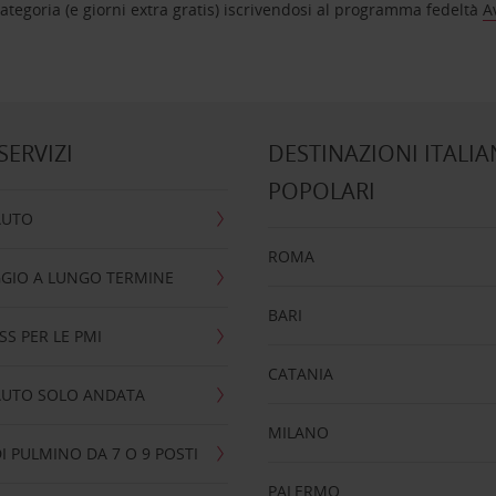
tegoria (e giorni extra gratis) iscrivendosi al programma fedeltà
A
 SERVIZI
DESTINAZIONI ITALIA
POPOLARI
AUTO
ROMA
GIO A LUNGO TERMINE
BARI
SS PER LE PMI
CATANIA
AUTO SOLO ANDATA
MILANO
I PULMINO DA 7 O 9 POSTI
PALERMO