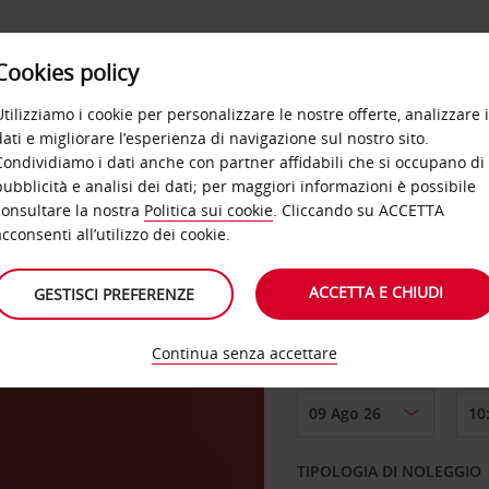
Cookies policy
OFFERTE
SELF SERVICE
PRODOTTI
DE
Utilizziamo i cookie per personalizzare le nostre offerte, analizzare i
dati e migliorare l’esperienza di navigazione sul nostro sito.
Condividiamo i dati anche con partner affidabili che si occupano di
pubblicità e analisi dei dati; per maggiori informazioni è possibile
consultare la nostra
Politica sui cookie
. Cliccando su ACCETTA
RITIRO DA
acconsenti all’utilizzo dei cookie.
ACCETTA E CHIUDI
GESTISCI PREFERENZE
Scegli una località di
Continua senza accettare
DAL GIORNO
TIPOLOGIA DI NOLEGGIO