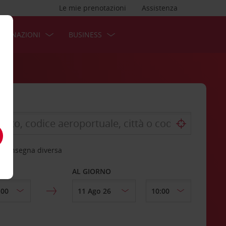
Le mie prenotazioni
Assistenza
STINAZIONI
BUSINESS
 riconsegna diversa
AL GIORNO