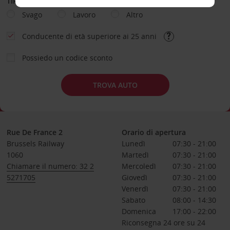
TIPOLOGIA DI NOLEGGIO
Svago
Lavoro
Altro
Conducente di età superiore ai 25 anni
Possiedo un codice sconto
TROVA AUTO
Rue De France 2
Orario di apertura
Brussels Railway
Lunedì
07:30 - 21:00
1060
Martedì
07:30 - 21:00
Chiamare il numero: 32 2
Mercoledì
07:30 - 21:00
5271705
Giovedì
07:30 - 21:00
Venerdì
07:30 - 21:00
Sabato
08:00 - 14:30
Domenica
17:00 - 22:00
Riconsegna 24 ore su 24