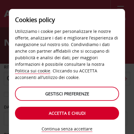
Menù
Cookies policy
Welcome
Utilizziamo i cookie per personalizzare le nostre
to
offerte, analizzare i dati e migliorare l’esperienza di
Noleggio auto Kamenz P
Avis
navigazione sul nostro sito. Condividiamo i dati
anche con partner affidabili che si occupano di
pubblicità e analisi dei dati; per maggiori
informazioni è possibile consultare la nostra
RITIRO DA
Politica sui cookie
. Cliccando su ACCETTA
acconsenti all’utilizzo dei cookie.
GESTISCI PREFERENZE
Scegli una località di riconsegna diversa
DAL GIORNO
AL GIORNO
ACCETTA E CHIUDI
Continua senza accettare