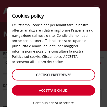
Menù
Cookies policy
Welcome
Utilizziamo i cookie per personalizzare le nostre
to
offerte, analizzare i dati e migliorare l’esperienza di
Noleggio auto Hildesheim
Avis
navigazione sul nostro sito. Condividiamo i dati
anche con partner affidabili che si occupano di
pubblicità e analisi dei dati; per maggiori
informazioni è possibile consultare la nostra
RITIRO DA
Politica sui cookie
. Cliccando su ACCETTA
acconsenti all’utilizzo dei cookie.
GESTISCI PREFERENZE
Scegli una località di riconsegna diversa
DAL GIORNO
AL GIORNO
ACCETTA E CHIUDI
Continua senza accettare