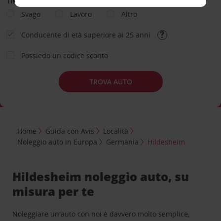
TIPOLOGIA DI NOLEGGIO
Svago
Lavoro
Altro
Conducente di età superiore ai 25 anni
Possiedo un codice sconto
TROVA AUTO
Home
Guida con Avis
Località
Noleggio auto in Europa
Germania
Hildesheim
Hildesheim noleggio auto, su
misura per te
Noleggiare un'auto con noi è davvero molto semplice,