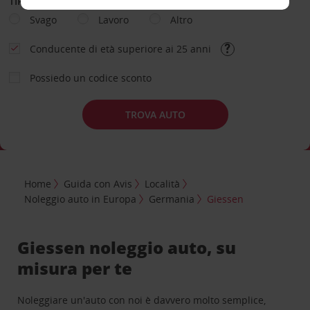
TIPOLOGIA DI NOLEGGIO
Svago
Lavoro
Altro
Conducente di età superiore ai 25 anni
Possiedo un codice sconto
TROVA AUTO
Home
Guida con Avis
Località
Noleggio auto in Europa
Germania
Giessen
Giessen noleggio auto, su
misura per te
Noleggiare un'auto con noi è davvero molto semplice,