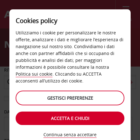
Menù
Cookies policy
Welcome
Utilizziamo i cookie per personalizzare le nostre
to
offerte, analizzare i dati e migliorare l’esperienza di
Noleggio auto Giessen
Avis
navigazione sul nostro sito. Condividiamo i dati
anche con partner affidabili che si occupano di
pubblicità e analisi dei dati; per maggiori
informazioni è possibile consultare la nostra
RITIRO DA
Politica sui cookie
. Cliccando su ACCETTA
acconsenti all’utilizzo dei cookie.
GESTISCI PREFERENZE
Scegli una località di riconsegna diversa
DAL GIORNO
AL GIORNO
ACCETTA E CHIUDI
Continua senza accettare