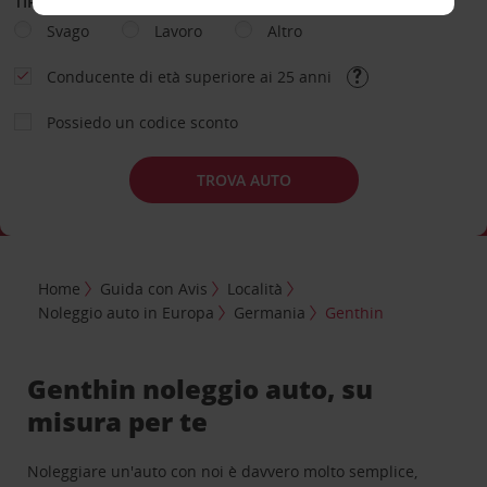
TIPOLOGIA DI NOLEGGIO
Svago
Lavoro
Altro
Conducente di età superiore ai 25 anni
Possiedo un codice sconto
TROVA AUTO
Home
Guida con Avis
Località
Noleggio auto in Europa
Germania
Genthin
Genthin noleggio auto, su
misura per te
Noleggiare un'auto con noi è davvero molto semplice,