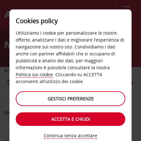
Menù
Cookies policy
Welcome
Utilizziamo i cookie per personalizzare le nostre
to
offerte, analizzare i dati e migliorare l’esperienza di
Noleggio auto Genthin
Avis
navigazione sul nostro sito. Condividiamo i dati
anche con partner affidabili che si occupano di
pubblicità e analisi dei dati; per maggiori
informazioni è possibile consultare la nostra
RITIRO DA
Politica sui cookie
. Cliccando su ACCETTA
acconsenti all’utilizzo dei cookie.
GESTISCI PREFERENZE
Scegli una località di riconsegna diversa
DAL GIORNO
AL GIORNO
ACCETTA E CHIUDI
Continua senza accettare