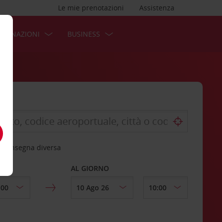
Le mie prenotazioni
Assistenza
STINAZIONI
BUSINESS
 riconsegna diversa
AL GIORNO