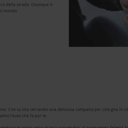
ico della strada. Ovunque ti
 il mondo.
ivo. Che tu stia cercando una deliziosa compatta per una gita in cit
amo l'auto che fa per te.
tegoria (e giorni extra gratis) iscrivendosi al programma fedeltà
A