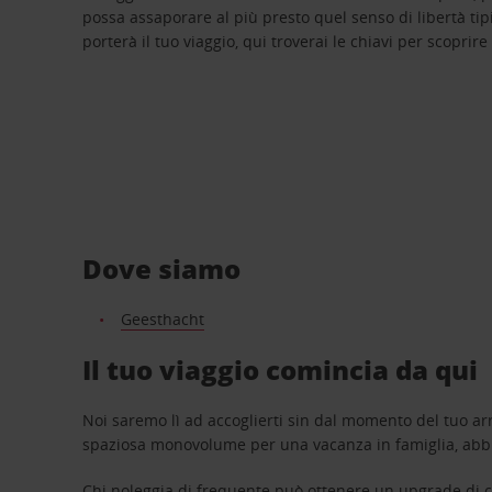
possa assaporare al più presto quel senso di libertà tip
porterà il tuo viaggio, qui troverai le chiavi per scoprire
Dove siamo
Geesthacht
Il tuo viaggio comincia da qui
Noi saremo lì ad accoglierti sin dal momento del tuo arr
spaziosa monovolume per una vacanza in famiglia, abbi
Chi noleggia di frequente può ottenere un upgrade di ca