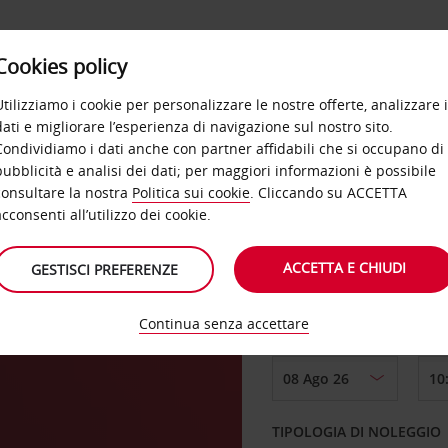
Cookies policy
OFFERTE
SELF SERVICE
PRODOTTI
DE
Utilizziamo i cookie per personalizzare le nostre offerte, analizzare i
dati e migliorare l’esperienza di navigazione sul nostro sito.
Condividiamo i dati anche con partner affidabili che si occupano di
pubblicità e analisi dei dati; per maggiori informazioni è possibile
consultare la nostra
Politica sui cookie
. Cliccando su ACCETTA
RITIRO DA
acconsenti all’utilizzo dei cookie.
ACCETTA E CHIUDI
GESTISCI PREFERENZE
Scegli una località di
Continua senza accettare
DAL GIORNO
TIPOLOGIA DI NOLEGGIO