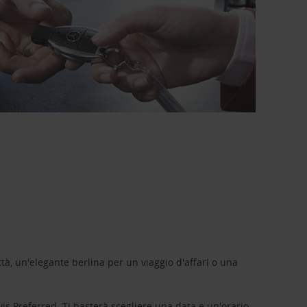
tà, un'elegante berlina per un viaggio d'affari o una
vis Preferred
. Ti basterà scegliere una data e un'orario,