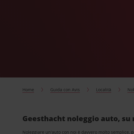
Home
Guida con Avis
Località
Nol
Geesthacht noleggio auto, su 
Noleggiare un'auto con noi è davvero molto semplice, 