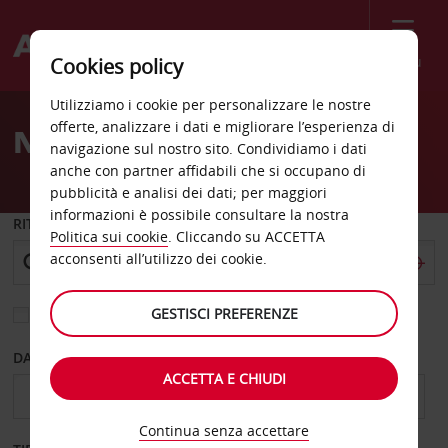
Menù
Cookies policy
Welcome
Utilizziamo i cookie per personalizzare le nostre
to
offerte, analizzare i dati e migliorare l’esperienza di
Noleggio auto Esslingen
Avis
navigazione sul nostro sito. Condividiamo i dati
anche con partner affidabili che si occupano di
pubblicità e analisi dei dati; per maggiori
informazioni è possibile consultare la nostra
RITIRO DA
Politica sui cookie
. Cliccando su ACCETTA
acconsenti all’utilizzo dei cookie.
GESTISCI PREFERENZE
Scegli una località di riconsegna diversa
DAL GIORNO
AL GIORNO
ACCETTA E CHIUDI
Continua senza accettare