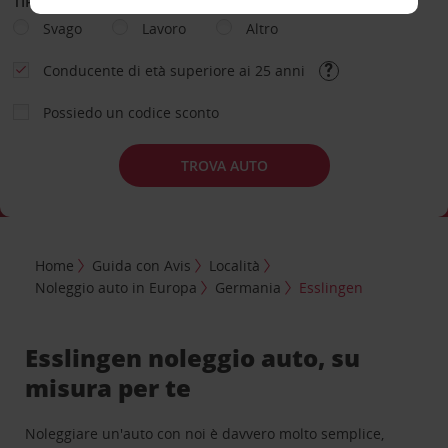
TIPOLOGIA DI NOLEGGIO
Svago
Lavoro
Altro
Conducente di età superiore ai 25 anni
Possiedo un codice sconto
TROVA AUTO
Home
Guida con Avis
Località
Noleggio auto in Europa
Germania
Esslingen
Esslingen noleggio auto, su
misura per te
Noleggiare un'auto con noi è davvero molto semplice,