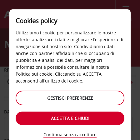
Menù
Cookies policy
Welcome
Utilizziamo i cookie per personalizzare le nostre
to
offerte, analizzare i dati e migliorare l’esperienza di
Noleggio auto Emstek
Avis
navigazione sul nostro sito. Condividiamo i dati
anche con partner affidabili che si occupano di
pubblicità e analisi dei dati; per maggiori
informazioni è possibile consultare la nostra
RITIRO DA
Politica sui cookie
. Cliccando su ACCETTA
acconsenti all’utilizzo dei cookie.
GESTISCI PREFERENZE
Scegli una località di riconsegna diversa
DAL GIORNO
AL GIORNO
ACCETTA E CHIUDI
Continua senza accettare