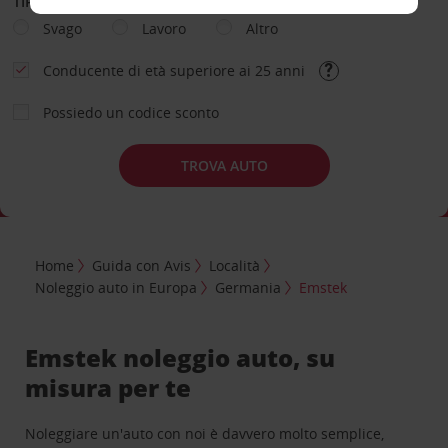
TIPOLOGIA DI NOLEGGIO
Svago
Lavoro
Altro
Conducente di età superiore ai 25 anni
Possiedo un codice sconto
TROVA AUTO
Home
Guida con Avis
Località
Noleggio auto in Europa
Germania
Emstek
Emstek noleggio auto, su
misura per te
Noleggiare un'auto con noi è davvero molto semplice,