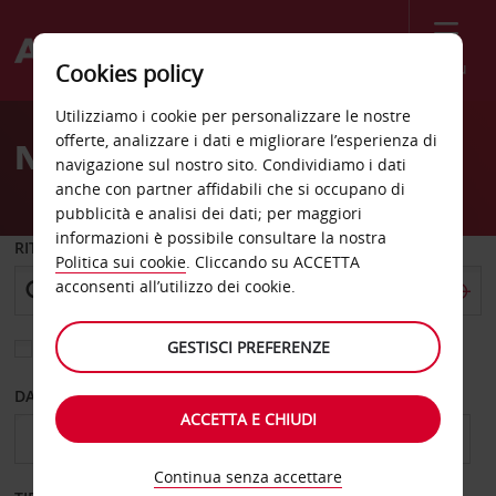
Menù
Cookies policy
Welcome
Utilizziamo i cookie per personalizzare le nostre
to
offerte, analizzare i dati e migliorare l’esperienza di
Noleggio auto Dueren
Avis
navigazione sul nostro sito. Condividiamo i dati
anche con partner affidabili che si occupano di
pubblicità e analisi dei dati; per maggiori
informazioni è possibile consultare la nostra
RITIRO DA
Politica sui cookie
. Cliccando su ACCETTA
acconsenti all’utilizzo dei cookie.
GESTISCI PREFERENZE
Scegli una località di riconsegna diversa
DAL GIORNO
AL GIORNO
ACCETTA E CHIUDI
Continua senza accettare