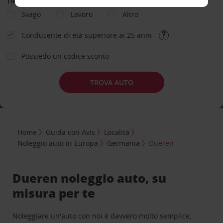
TIPOLOGIA DI NOLEGGIO
Svago
Lavoro
Altro
Conducente di età superiore ai 25 anni
Possiedo un codice sconto
TROVA AUTO
Home
Guida con Avis
Località
Noleggio auto in Europa
Germania
Dueren
Dueren noleggio auto, su
misura per te
Noleggiare un'auto con noi è davvero molto semplice,