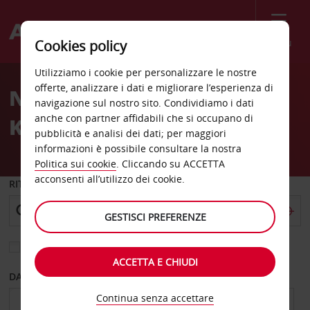
Menù
Cookies policy
Welcome
Utilizziamo i cookie per personalizzare le nostre
to
offerte, analizzare i dati e migliorare l’esperienza di
Noleggio auto Berlino
Avis
navigazione sul nostro sito. Condividiamo i dati
anche con partner affidabili che si occupano di
Koepenick
pubblicità e analisi dei dati; per maggiori
informazioni è possibile consultare la nostra
Politica sui cookie
. Cliccando su ACCETTA
acconsenti all’utilizzo dei cookie.
RITIRO DA
GESTISCI PREFERENZE
Scegli una località di riconsegna diversa
ACCETTA E CHIUDI
DAL GIORNO
AL GIORNO
Continua senza accettare