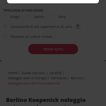
TIPOLOGIA DI NOLEGGIO
Svago
Lavoro
Altro
Conducente di età superiore ai 25 anni
Possiedo un codice sconto
TROVA AUTO
Home
Guida con Avis
Località
Noleggio auto in Europa
Germania
Berlino
Noleggio auto Berlino Koepenick
Berlino Koepenick noleggio