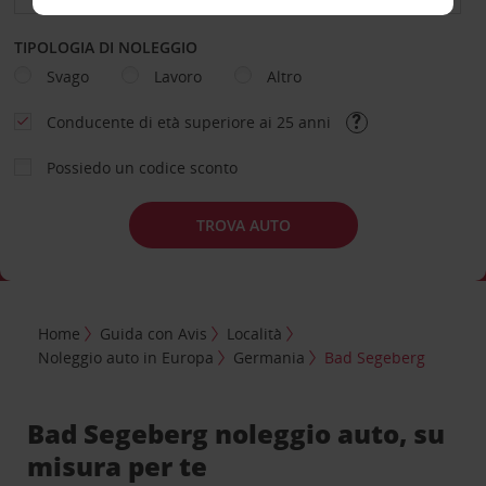
TIPOLOGIA DI NOLEGGIO
Svago
Lavoro
Altro
Conducente di età superiore ai 25 anni
Possiedo un codice sconto
TROVA AUTO
Home
Guida con Avis
Località
Noleggio auto in Europa
Germania
Bad Segeberg
Bad Segeberg noleggio auto, su
misura per te