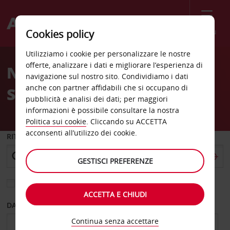
Menù
Cookies policy
Welcome
Utilizziamo i cookie per personalizzare le nostre
to
offerte, analizzare i dati e migliorare l’esperienza di
Noleggio auto Bad
Avis
navigazione sul nostro sito. Condividiamo i dati
anche con partner affidabili che si occupano di
Segeberg
pubblicità e analisi dei dati; per maggiori
informazioni è possibile consultare la nostra
Politica sui cookie
. Cliccando su ACCETTA
acconsenti all’utilizzo dei cookie.
RITIRO DA
GESTISCI PREFERENZE
Scegli una località di riconsegna diversa
ACCETTA E CHIUDI
DAL GIORNO
AL GIORNO
Continua senza accettare