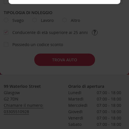
TIPOLOGIA DI NOLEGGIO
Svago
Lavoro
Altro
Conducente di età superiore ai 25 anni
Possiedo un codice sconto
TROVA AUTO
99 Waterloo Street
Orario di apertura
Glasgow
Lunedì
07:00 - 18:00
G2 7DN
Martedì
07:00 - 18:00
Chiamare il numero:
Mercoledì
07:00 - 18:00
03305510928
Giovedì
07:00 - 18:00
Venerdì
07:00 - 18:00
Sabato
07:00 - 18:00