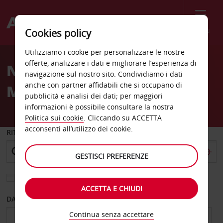
Menù
Cookies policy
Welcome
Utilizziamo i cookie per personalizzare le nostre
to
offerte, analizzare i dati e migliorare l’esperienza di
Noleggio auto Bad
Avis
navigazione sul nostro sito. Condividiamo i dati
anche con partner affidabili che si occupano di
Mergentheim
pubblicità e analisi dei dati; per maggiori
informazioni è possibile consultare la nostra
Politica sui cookie
. Cliccando su ACCETTA
acconsenti all’utilizzo dei cookie.
RITIRO DA
GESTISCI PREFERENZE
Scegli una località di riconsegna diversa
ACCETTA E CHIUDI
DAL GIORNO
AL GIORNO
Continua senza accettare