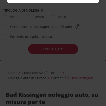
TIPOLOGIA DI NOLEGGIO
Svago
Lavoro
Altro
Conducente di età superiore ai 25 anni
Possiedo un codice sconto
TROVA AUTO
Home
Guida con Avis
Località
Noleggio auto in Europa
Germania
Bad Kissingen
Bad Kissingen noleggio auto, su
misura per te