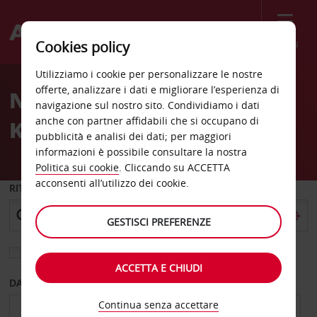
Menù
Cookies policy
Welcome
Utilizziamo i cookie per personalizzare le nostre
to
offerte, analizzare i dati e migliorare l’esperienza di
Noleggio auto Bad
Avis
navigazione sul nostro sito. Condividiamo i dati
anche con partner affidabili che si occupano di
Kissingen
pubblicità e analisi dei dati; per maggiori
informazioni è possibile consultare la nostra
Politica sui cookie
. Cliccando su ACCETTA
acconsenti all’utilizzo dei cookie.
RITIRO DA
GESTISCI PREFERENZE
Scegli una località di riconsegna diversa
ACCETTA E CHIUDI
DAL GIORNO
AL GIORNO
Continua senza accettare