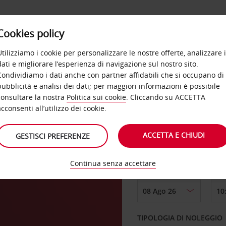
Cookies policy
OFFERTE
SELF SERVICE
PRODOTTI
DE
Utilizziamo i cookie per personalizzare le nostre offerte, analizzare i
dati e migliorare l’esperienza di navigazione sul nostro sito.
Condividiamo i dati anche con partner affidabili che si occupano di
pubblicità e analisi dei dati; per maggiori informazioni è possibile
consultare la nostra
Politica sui cookie
. Cliccando su ACCETTA
RITIRO DA
acconsenti all’utilizzo dei cookie.
ACCETTA E CHIUDI
GESTISCI PREFERENZE
Scegli una località di
Continua senza accettare
DAL GIORNO
TIPOLOGIA DI NOLEGGIO