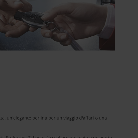
tà, un'elegante berlina per un viaggio d'affari o una
vis Preferred
. Ti basterà scegliere una data e un'orario,