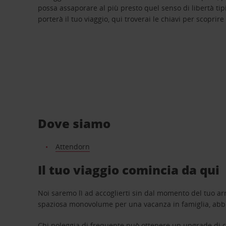
possa assaporare al più presto quel senso di libertà tip
porterà il tuo viaggio, qui troverai le chiavi per scoprire
Dove siamo
Attendorn
Il tuo viaggio comincia da qui
Noi saremo lì ad accoglierti sin dal momento del tuo arr
spaziosa monovolume per una vacanza in famiglia, abbi
Chi noleggia di frequente può ottenere un upgrade di ca