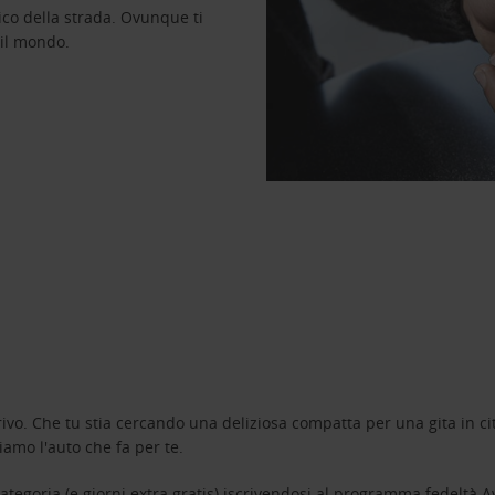
ico della strada. Ovunque ti
 il mondo.
ivo. Che tu stia cercando una deliziosa compatta per una gita in cit
amo l'auto che fa per te.
tegoria (e giorni extra gratis) iscrivendosi al programma fedeltà
A