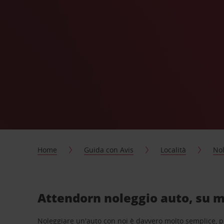
Home
Guida con Avis
Località
Nol
Attendorn noleggio auto, su m
Noleggiare un'auto con noi è davvero molto semplice, 