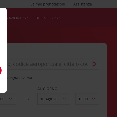
Le mie prenotazioni
Assistenza
STINAZIONI
BUSINESS
 riconsegna diversa
AL GIORNO