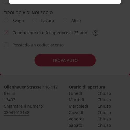
TIPOLOGIA DI NOLEGGIO
Svago
Lavoro
Altro
Conducente di età superiore ai 25 anni
Possiedo un codice sconto
TROVA AUTO
Ollenhauer Strasse 116 117
Orario di apertura
Berlin
Lunedì
Chiuso
13403
Martedì
Chiuso
Chiamare il numero:
Mercoledì
Chiuso
03041013148
Giovedì
Chiuso
Venerdì
Chiuso
Sabato
Chiuso