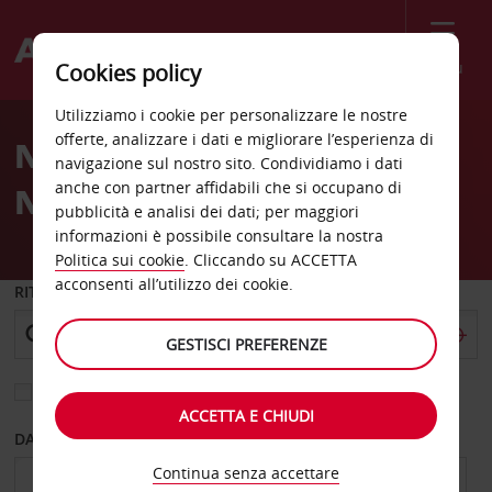
Menù
Cookies policy
Welcome
Utilizziamo i cookie per personalizzare le nostre
to
offerte, analizzare i dati e migliorare l’esperienza di
Noleggio auto a Berlino
Avis
navigazione sul nostro sito. Condividiamo i dati
anche con partner affidabili che si occupano di
Nord
pubblicità e analisi dei dati; per maggiori
informazioni è possibile consultare la nostra
Politica sui cookie
. Cliccando su ACCETTA
acconsenti all’utilizzo dei cookie.
RITIRO DA
GESTISCI PREFERENZE
Scegli una località di riconsegna diversa
ACCETTA E CHIUDI
DAL GIORNO
AL GIORNO
Continua senza accettare