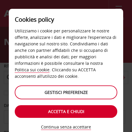
Menù
Cookies policy
Welcome
Utilizziamo i cookie per personalizzare le nostre
to
offerte, analizzare i dati e migliorare l’esperienza di
Noleggio auto Villebon
Avis
navigazione sul nostro sito. Condividiamo i dati
anche con partner affidabili che si occupano di
pubblicità e analisi dei dati; per maggiori
informazioni è possibile consultare la nostra
RITIRO DA
Politica sui cookie
. Cliccando su ACCETTA
acconsenti all’utilizzo dei cookie.
GESTISCI PREFERENZE
Scegli una località di riconsegna diversa
DAL GIORNO
AL GIORNO
ACCETTA E CHIUDI
Continua senza accettare