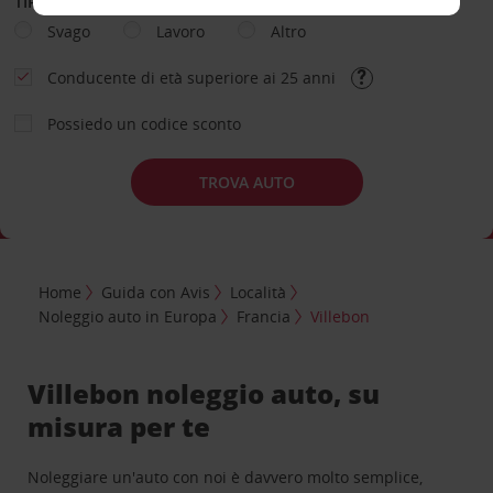
TIPOLOGIA DI NOLEGGIO
Svago
Lavoro
Altro
Conducente di età superiore ai 25 anni
Possiedo un codice sconto
TROVA AUTO
Home
Guida con Avis
Località
Noleggio auto in Europa
Francia
Villebon
Villebon noleggio auto, su
misura per te
Noleggiare un'auto con noi è davvero molto semplice,