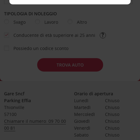
TIPOLOGIA DI NOLEGGIO
Svago
Lavoro
Altro
Conducente di età superiore ai 25 anni
Possiedo un codice sconto
TROVA AUTO
Gare Sncf
Orario di apertura
Parking Effia
Lunedì
Chiuso
Thionville
Martedì
Chiuso
57100
Mercoledì
Chiuso
Chiamare il numero: 09 70 00
Giovedì
Chiuso
00 81
Venerdì
Chiuso
Sabato
Chiuso