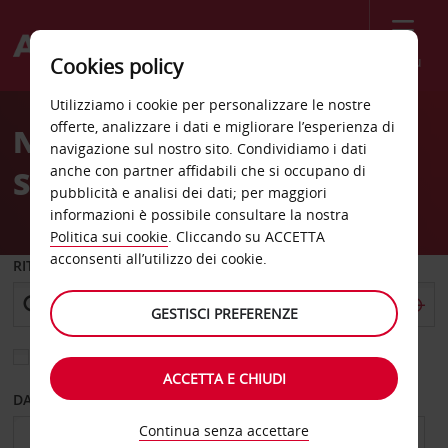
Menù
Cookies policy
Welcome
Utilizziamo i cookie per personalizzare le nostre
to
offerte, analizzare i dati e migliorare l’esperienza di
Noleggio auto alla
Avis
navigazione sul nostro sito. Condividiamo i dati
anche con partner affidabili che si occupano di
Stazione di Thionville
pubblicità e analisi dei dati; per maggiori
informazioni è possibile consultare la nostra
Politica sui cookie
. Cliccando su ACCETTA
acconsenti all’utilizzo dei cookie.
RITIRO DA
GESTISCI PREFERENZE
Scegli una località di riconsegna diversa
ACCETTA E CHIUDI
DAL GIORNO
AL GIORNO
Continua senza accettare