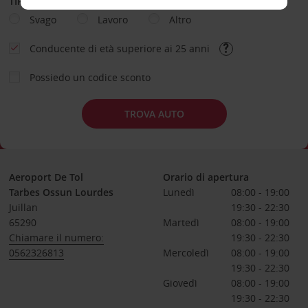
TIPOLOGIA DI NOLEGGIO
Svago
Lavoro
Altro
Conducente di età superiore ai 25 anni
Possiedo un codice sconto
TROVA AUTO
Aeroport De Tol
Orario di apertura
Tarbes Ossun Lourdes
Lunedì
08:00 - 19:00
Juillan
19:30 - 22:30
65290
Martedì
08:00 - 19:00
Chiamare il numero:
19:30 - 22:30
0562326813
Mercoledì
08:00 - 19:00
19:30 - 22:30
Giovedì
08:00 - 19:00
19:30 - 22:30