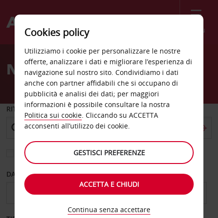
Menù
Cookies policy
Welcome
Utilizziamo i cookie per personalizzare le nostre
to
offerte, analizzare i dati e migliorare l’esperienza di
Noleggio auto Tarbes
Avis
navigazione sul nostro sito. Condividiamo i dati
anche con partner affidabili che si occupano di
pubblicità e analisi dei dati; per maggiori
informazioni è possibile consultare la nostra
RITIRO DA
Politica sui cookie
. Cliccando su ACCETTA
acconsenti all’utilizzo dei cookie.
GESTISCI PREFERENZE
Scegli una località di riconsegna diversa
DAL GIORNO
AL GIORNO
ACCETTA E CHIUDI
Continua senza accettare