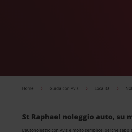
Home
Guida con Avis
Località
Nol
St Raphael noleggio auto, su m
L’autonoleggio con Avis è molto semplice, perchè sappiam