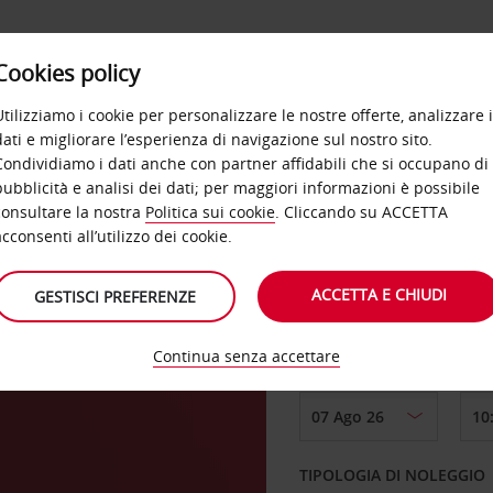
Cookies policy
OFFERTE
SELF SERVICE
PRODOTTI
DE
Utilizziamo i cookie per personalizzare le nostre offerte, analizzare i
dati e migliorare l’esperienza di navigazione sul nostro sito.
Condividiamo i dati anche con partner affidabili che si occupano di
t
pubblicità e analisi dei dati; per maggiori informazioni è possibile
consultare la nostra
Politica sui cookie
. Cliccando su ACCETTA
RITIRO DA
acconsenti all’utilizzo dei cookie.
ACCETTA E CHIUDI
GESTISCI PREFERENZE
Scegli una località di
Continua senza accettare
DAL GIORNO
TIPOLOGIA DI NOLEGGIO