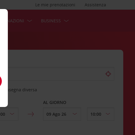
Le mie prenotazioni
Assistenza
STINAZIONI
BUSINESS
 riconsegna diversa
AL GIORNO