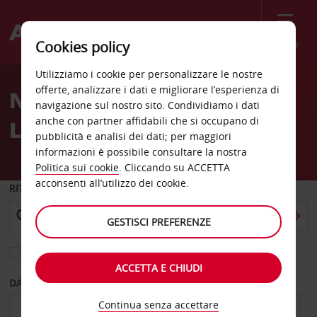
Menù
Cookies policy
Welcome
Utilizziamo i cookie per personalizzare le nostre
to
offerte, analizzare i dati e migliorare l’esperienza di
Noleggio auto St Ouen
Avis
navigazione sul nostro sito. Condividiamo i dati
anche con partner affidabili che si occupano di
Laumone
pubblicità e analisi dei dati; per maggiori
informazioni è possibile consultare la nostra
Politica sui cookie
. Cliccando su ACCETTA
acconsenti all’utilizzo dei cookie.
RITIRO DA
GESTISCI PREFERENZE
Scegli una località di riconsegna diversa
ACCETTA E CHIUDI
DAL GIORNO
AL GIORNO
Continua senza accettare