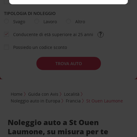
TIPOLOGIA DI NOLEGGIO
Svago
Lavoro
Altro
Conducente di età superiore ai 25 anni
Possiedo un codice sconto
TROVA AUTO
Home
Guida con Avis
Località
Noleggio auto in Europa
Francia
St Ouen Laumone
Noleggio auto a St Ouen
Laumone, su misura per te