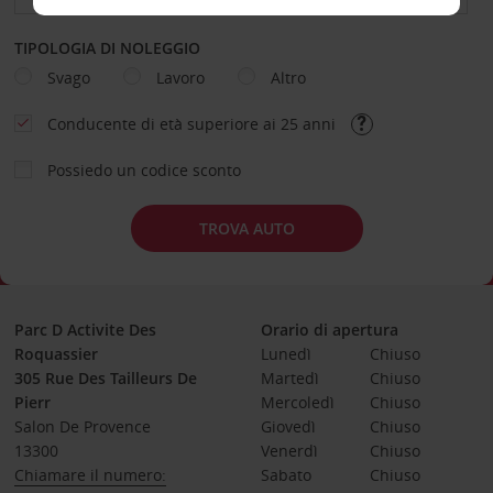
TIPOLOGIA DI NOLEGGIO
Svago
Lavoro
Altro
Conducente di età superiore ai 25 anni
Possiedo un codice sconto
TROVA AUTO
Parc D Activite Des
Orario di apertura
Roquassier
Lunedì
Chiuso
305 Rue Des Tailleurs De
Martedì
Chiuso
Pierr
Mercoledì
Chiuso
Salon De Provence
Giovedì
Chiuso
13300
Venerdì
Chiuso
Chiamare il numero:
Sabato
Chiuso