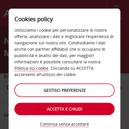
Menù
Cookies policy
Welcome
Utilizziamo i cookie per personalizzare le nostre
to
offerte, analizzare i dati e migliorare l’esperienza di
Noleggio auto Garage Du
Avis
navigazione sul nostro sito. Condividiamo i dati
anche con partner affidabili che si occupano di
Midi Salon Provence
pubblicità e analisi dei dati; per maggiori
informazioni è possibile consultare la nostra
Politica sui cookie
. Cliccando su ACCETTA
acconsenti all’utilizzo dei cookie.
RITIRO DA
GESTISCI PREFERENZE
Scegli una località di riconsegna diversa
ACCETTA E CHIUDI
DAL GIORNO
AL GIORNO
Continua senza accettare