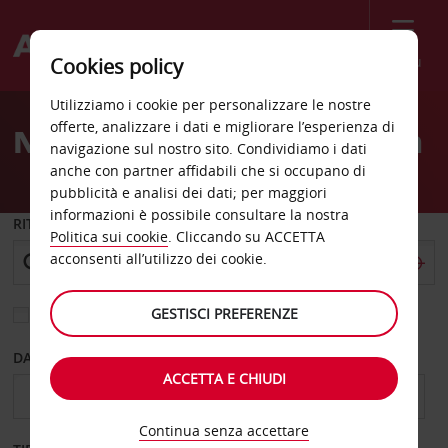
Menù
Cookies policy
Welcome
Utilizziamo i cookie per personalizzare le nostre
to
offerte, analizzare i dati e migliorare l’esperienza di
Noleggio auto Romorantin
Avis
navigazione sul nostro sito. Condividiamo i dati
anche con partner affidabili che si occupano di
pubblicità e analisi dei dati; per maggiori
informazioni è possibile consultare la nostra
RITIRO DA
Politica sui cookie
. Cliccando su ACCETTA
acconsenti all’utilizzo dei cookie.
GESTISCI PREFERENZE
Scegli una località di riconsegna diversa
DAL GIORNO
AL GIORNO
ACCETTA E CHIUDI
Continua senza accettare