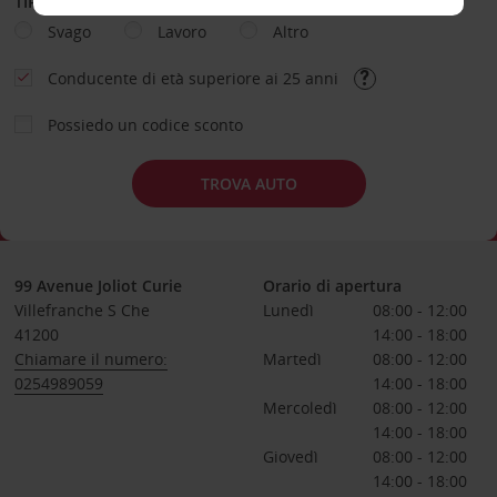
TIPOLOGIA DI NOLEGGIO
Svago
Lavoro
Altro
Conducente di età superiore ai 25 anni
Possiedo un codice sconto
TROVA AUTO
99 Avenue Joliot Curie
Orario di apertura
Villefranche S Che
Lunedì
08:00 - 12:00
41200
14:00 - 18:00
Chiamare il numero:
Martedì
08:00 - 12:00
0254989059
14:00 - 18:00
Mercoledì
08:00 - 12:00
14:00 - 18:00
Giovedì
08:00 - 12:00
14:00 - 18:00