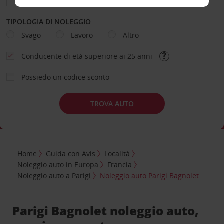
TIPOLOGIA DI NOLEGGIO
Svago
Lavoro
Altro
Conducente di età superiore ai 25 anni
Possiedo un codice sconto
TROVA AUTO
Home
Guida con Avis
Località
Noleggio auto in Europa
Francia
Noleggio auto a Parigi
Noleggio auto Parigi Bagnolet
Parigi Bagnolet noleggio auto,