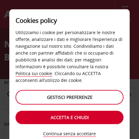
Menù
Cookies policy
Welcome
Utilizziamo i cookie per personalizzare le nostre
to
offerte, analizzare i dati e migliorare l’esperienza di
Noleggio auto Parigi
Avis
navigazione sul nostro sito. Condividiamo i dati
anche con partner affidabili che si occupano di
Bagnolet
pubblicità e analisi dei dati; per maggiori
informazioni è possibile consultare la nostra
Politica sui cookie
. Cliccando su ACCETTA
acconsenti all’utilizzo dei cookie.
RITIRO DA
GESTISCI PREFERENZE
Scegli una località di riconsegna diversa
ACCETTA E CHIUDI
DAL GIORNO
AL GIORNO
Continua senza accettare