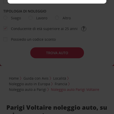
TIPOLOGIA DI NOLEGGIO
Svago
Lavoro
Altro
Conducente di età superiore ai 25 anni
Possiedo un codice sconto
TROVA AUTO
Home
Guida con Avis
Località
Noleggio auto in Europa
Francia
Noleggio auto a Parigi
Noleggio auto Parigi Voltaire
Parigi Voltaire noleggio auto, su