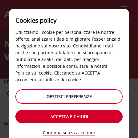
Menù
Cookies policy
Welcome
Utilizziamo i cookie per personalizzare le nostre
to
offerte, analizzare i dati e migliorare l’esperienza di
Noleggio auto Parigi
Avis
navigazione sul nostro sito. Condividiamo i dati
anche con partner affidabili che si occupano di
Voltaire
pubblicità e analisi dei dati; per maggiori
informazioni è possibile consultare la nostra
Politica sui cookie
. Cliccando su ACCETTA
acconsenti all’utilizzo dei cookie.
RITIRO DA
GESTISCI PREFERENZE
Scegli una località di riconsegna diversa
ACCETTA E CHIUDI
DAL GIORNO
AL GIORNO
Continua senza accettare