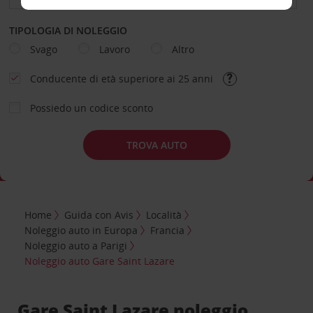
TIPOLOGIA DI NOLEGGIO
Svago
Lavoro
Altro
Conducente di età superiore ai 25 anni
Possiedo un codice sconto
TROVA AUTO
Home
Guida con Avis
Località
Noleggio auto in Europa
Francia
Noleggio auto a Parigi
Noleggio auto Gare Saint Lazare
Gare Saint Lazare noleggio