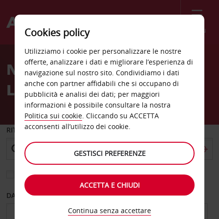
Menù
Cookies policy
Welcome
Utilizziamo i cookie per personalizzare le nostre
to
offerte, analizzare i dati e migliorare l’esperienza di
Noleggio auto Gare Saint
Avis
navigazione sul nostro sito. Condividiamo i dati
anche con partner affidabili che si occupano di
Lazare
pubblicità e analisi dei dati; per maggiori
informazioni è possibile consultare la nostra
Politica sui cookie
. Cliccando su ACCETTA
acconsenti all’utilizzo dei cookie.
RITIRO DA
GESTISCI PREFERENZE
Scegli una località di riconsegna diversa
ACCETTA E CHIUDI
DAL GIORNO
AL GIORNO
Continua senza accettare