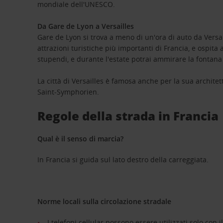
mondiale dell'UNESCO.
Da Gare de Lyon a Versailles
Gare de Lyon si trova a meno di un'ora di auto da Versaille
attrazioni turistiche più importanti di Francia, e ospita 
stupendi, e durante l'estate potrai ammirare la fontana 
La città di Versailles è famosa anche per la sua architet
Saint-Symphorien.
Regole della strada in Francia
Qual è il senso di marcia?
In Francia si guida sul lato destro della carreggiata.
Norme locali sulla circolazione stradale
I telefoni cellular possono essere utilizzati solo con i