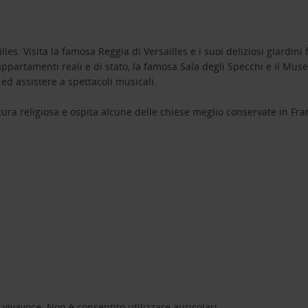
s. Visita la famosa Reggia di Versailles e i suoi deliziosi giardini fa
appartamenti reali e di stato, la famosa Sala degli Specchi e il Museo
ed assistere a spettacoli musicali.
tura religiosa e ospita alcune delle chiese meglio conservate in Franc
l vivavoce. Non è consentito utilizzare auricolari.