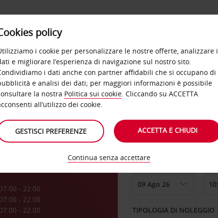
Cookies policy
OFFERTE
SELF SERVICE
PRODOTTI
DE
Utilizziamo i cookie per personalizzare le nostre offerte, analizzare i
dati e migliorare l’esperienza di navigazione sul nostro sito.
Condividiamo i dati anche con partner affidabili che si occupano di
Gare
pubblicità e analisi dei dati; per maggiori informazioni è possibile
consultare la nostra
Politica sui cookie
. Cliccando su ACCETTA
RITIRO DA
acconsenti all’utilizzo dei cookie.
ACCETTA E CHIUDI
GESTISCI PREFERENZE
Scegli una località di
Continua senza accettare
DAL GIORNO
a
07:00 - 22:00
07:00 - 22:00
07:00 - 22:00
TIPOLOGIA DI NOLEGGIO