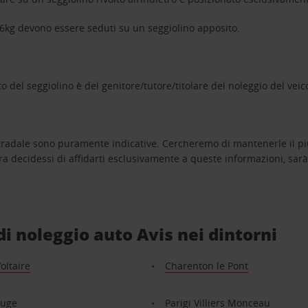
i 36kg devono essere seduti su un seggiolino apposito.
 del seggiolino è del genitore/tutore/titolare del noleggio del veic
 stradale sono puramente indicative. Cercheremo di mantenerle il p
ora decidessi di affidarti esclusivamente a queste informazioni, sa
 di noleggio auto Avis nei dintorni
Voltaire
Charenton le Pont
ouge
Parigi Villiers Monceau