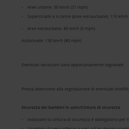
Aree urbane: 50 km/h (31 mph)
Superstrade a 4 corsie (aree extraurbane): 110 km/h
Aree extraurbane: 80 km/h (5 mph)
Autostrade: 130 km/h (80 mph)
Eventuali variazioni sono opportunamente segnalate.
Presta attenzione alla segnalazione di eventuali modific
Sicurezza dei bambini in auto/Cinture di sicurezza
Indossare la cintura di sicurezza è obbligatorio per tu
I bambini di peso inferior o pari a 9 kg devono viaggi