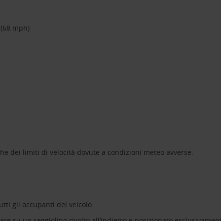
 (68 mph)
he dei limiti di velocità dovute a condizioni meteo avverse.
tti gli occupanti del veicolo.
are su un seggiolino rivolto all’indietro e posizionato esclusivament