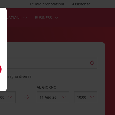
Le mie prenotazioni
Assistenza
STINAZIONI
BUSINESS
 riconsegna diversa
AL GIORNO