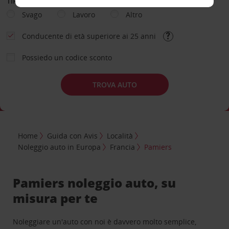
TIPOLOGIA DI NOLEGGIO
Svago
Lavoro
Altro
Conducente di età superiore ai 25 anni
Possiedo un codice sconto
TROVA AUTO
Home
Guida con Avis
Località
Noleggio auto in Europa
Francia
Pamiers
Pamiers noleggio auto, su
misura per te
Noleggiare un'auto con noi è davvero molto semplice,