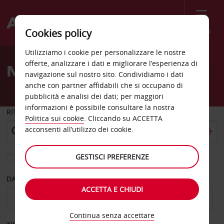
Menù
Cookies policy
Welcome
Utilizziamo i cookie per personalizzare le nostre
to
offerte, analizzare i dati e migliorare l’esperienza di
Noleggio auto Pamiers
Avis
navigazione sul nostro sito. Condividiamo i dati
anche con partner affidabili che si occupano di
pubblicità e analisi dei dati; per maggiori
informazioni è possibile consultare la nostra
RITIRO DA
Politica sui cookie
. Cliccando su ACCETTA
acconsenti all’utilizzo dei cookie.
GESTISCI PREFERENZE
Scegli una località di riconsegna diversa
DAL GIORNO
AL GIORNO
ACCETTA E CHIUDI
Continua senza accettare