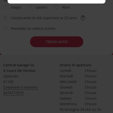
TIPOLOGIA DI NOLEGGIO
Svago
Lavoro
Altro
Conducente di età superiore ai 25 anni
Possiedo un codice sconto
TROVA AUTO
Central Garage Sa
Orario di apertura
4 Cours De Verdun
Lunedì
Chiuso
Oyonnax
Martedì
Chiuso
01100
Mercoledì
Chiuso
Chiamare il numero:
Giovedì
Chiuso
0474772910
Venerdì
Chiuso
Sabato
Chiuso
Domenica
Chiuso
Riconsegna 24 ore su 24