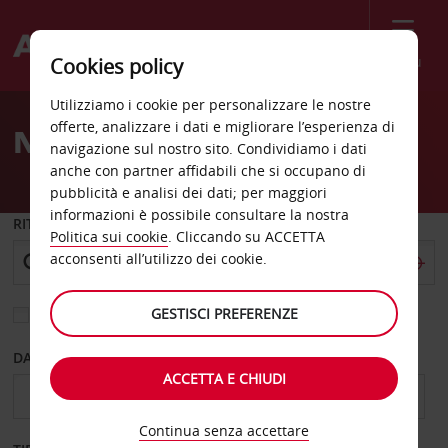
Menù
Cookies policy
Welcome
Utilizziamo i cookie per personalizzare le nostre
to
offerte, analizzare i dati e migliorare l’esperienza di
Noleggio auto Oyonnax
Avis
navigazione sul nostro sito. Condividiamo i dati
anche con partner affidabili che si occupano di
pubblicità e analisi dei dati; per maggiori
informazioni è possibile consultare la nostra
RITIRO DA
Politica sui cookie
. Cliccando su ACCETTA
acconsenti all’utilizzo dei cookie.
GESTISCI PREFERENZE
Scegli una località di riconsegna diversa
DAL GIORNO
AL GIORNO
ACCETTA E CHIUDI
Continua senza accettare