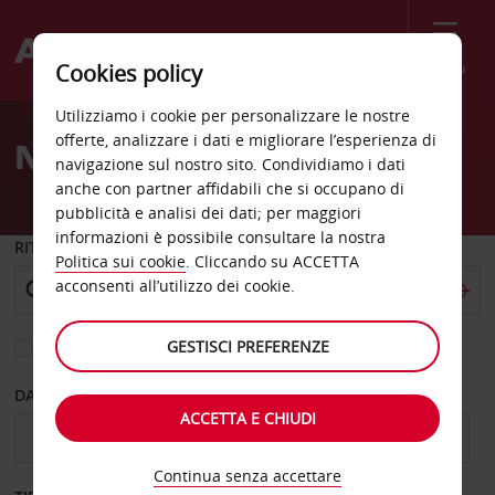
Menù
Cookies policy
Welcome
Utilizziamo i cookie per personalizzare le nostre
to
offerte, analizzare i dati e migliorare l’esperienza di
Noleggio auto Orange
Avis
navigazione sul nostro sito. Condividiamo i dati
anche con partner affidabili che si occupano di
pubblicità e analisi dei dati; per maggiori
informazioni è possibile consultare la nostra
RITIRO DA
Politica sui cookie
. Cliccando su ACCETTA
acconsenti all’utilizzo dei cookie.
GESTISCI PREFERENZE
Scegli una località di riconsegna diversa
DAL GIORNO
AL GIORNO
ACCETTA E CHIUDI
Continua senza accettare