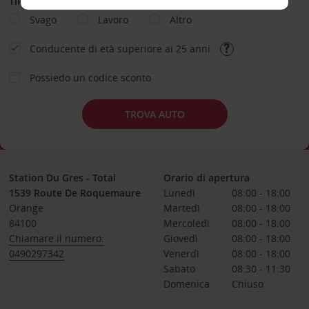
TIPOLOGIA DI NOLEGGIO
Svago
Lavoro
Altro
Conducente di età superiore ai 25 anni
Possiedo un codice sconto
TROVA AUTO
Station Du Gres - Total
Orario di apertura
1539 Route De Roquemaure
Lunedì
08:00 - 18:00
Orange
Martedì
08:00 - 18:00
84100
Mercoledì
08:00 - 18:00
Chiamare il numero:
Giovedì
08:00 - 18:00
0490297342
Venerdì
08:00 - 18:00
Sabato
08:30 - 11:30
Domenica
Chiuso