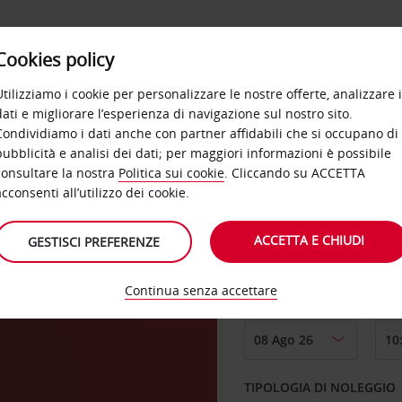
Cookies policy
OFFERTE
SELF SERVICE
PRODOTTI
DE
Utilizziamo i cookie per personalizzare le nostre offerte, analizzare i
dati e migliorare l’esperienza di navigazione sul nostro sito.
Condividiamo i dati anche con partner affidabili che si occupano di
pubblicità e analisi dei dati; per maggiori informazioni è possibile
consultare la nostra
Politica sui cookie
. Cliccando su ACCETTA
RITIRO DA
acconsenti all’utilizzo dei cookie.
ACCETTA E CHIUDI
GESTISCI PREFERENZE
Scegli una località di
Continua senza accettare
DAL GIORNO
TIPOLOGIA DI NOLEGGIO