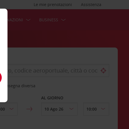
Le mie prenotazioni
Assistenza
STINAZIONI
BUSINESS
 riconsegna diversa
AL GIORNO