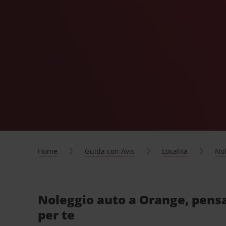
Home
Guida con Avis
Località
Nol
Noleggio auto a Orange, pens
per te