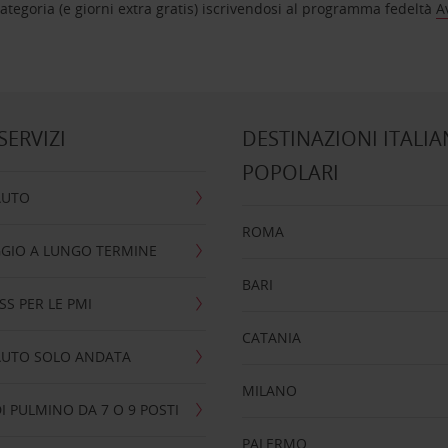
tegoria (e giorni extra gratis) iscrivendosi al programma fedeltà
A
 SERVIZI
DESTINAZIONI ITALIA
POPOLARI
AUTO
ROMA
GIO A LUNGO TERMINE
BARI
SS PER LE PMI
CATANIA
AUTO SOLO ANDATA
MILANO
I PULMINO DA 7 O 9 POSTI
PALERMO